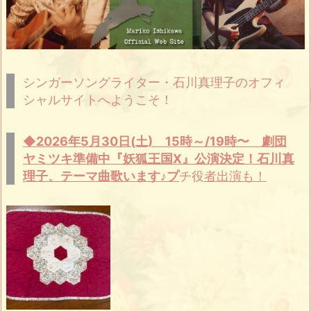
シンガーソングライター・石川真理子のオフィ
シャルサイトへようこそ！
◆2026年5月30日(土) 15時～/19時〜 劇団
ヤミツキ準備中『妖狐王国X』公演決定！石川真
理子、テーマ曲歌います♪プ
チ役
者出演も！