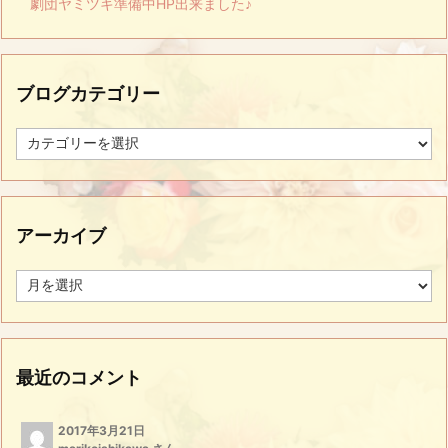
劇団ヤミツキ準備中HP出来ました♪
ブログカテゴリー
ブ
ロ
グ
カ
テ
ゴ
アーカイブ
リ
ー
ア
ー
カ
イ
ブ
最近のコメント
2017年3月21日