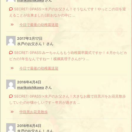
marikoishikawa
さん
SECRET: 0PASS:>水戸のお父さん！そうなんです！やっとこの日を迎
えることが出来ました(涙)おなかの中に ...
今日で最後の幼稚園送迎
2017年3月17日
水戸のお父さん！ さん
SECRET: 0PASS:みーちゃんももう幼稚園卒園式ですか！４月からピカ
ピカの1年生なんですねー！横綱真理子さんがつ ...
今日で最後の幼稚園送迎
2016年4月4日
marikoishikawa
さん
SECRET: 0PASS:>水戸のお父さん！大きなお腹で目黒川をお花見散歩
していたのが懐かしいです～年月が過ぎ去 ...
中目黒お花見散歩
2016年4月4日
水戸のお父さん！ さん