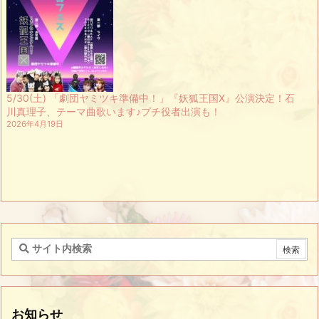
5/30(土) 「劇団ヤミツキ準備中！」『妖狐王国X』公演決定！石
川真理子、テーマ曲歌います♪プチ役者出演も！
2026年4月19日
お知らせ